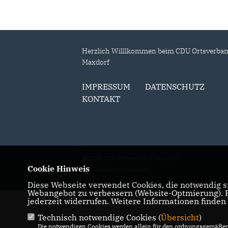
Herzlich Willlkommen beim CDU Ortsverba
Maxdorf
IMPRESSUM
DATENSCHUTZ
KONTAKT
@2026 CDU Ortsverband Maxdorf
Cookie Hinweis
Alle Rechte vorbehalten.
Diese Webseite verwendet Cookies, die notwendig si
Webangebot zu verbessern (Website-Optmierung). Fü
jederzeit widerrufen. Weitere Informationen finden
Technisch notwendige Cookies (
Übersicht
)
Die notwendigen Cookies werden allein für den ordnungsgemäßen 